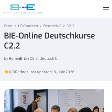
Start
LP Courses
Deutsch C
C2.2
BIE-Online Deutschkurse
C2.2
by
AdminBIE
in
C2.2
,
Deutsch C
0/0
Ratings
Last updated: 8. July 2026