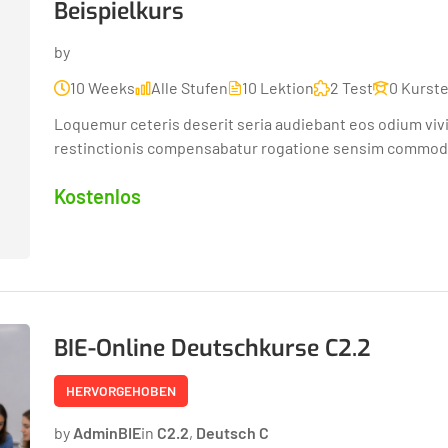
Beispielkurs
by
10 Weeks
Alle Stufen
10 Lektion
2 Test
0 Kurst
Loquemur ceteris deserit seria audiebant eos odium viv
restinctionis compensabatur rogatione sensim commoda
Kostenlos
BIE-Online Deutschkurse C2.2
HERVORGEHOBEN
by
AdminBIE
in
C2.2
,
Deutsch C