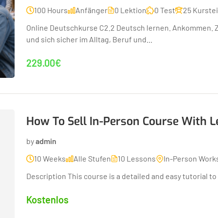
100 Hours
Anfänger
0 Lektion
0 Test
25 Kurste
Online Deutschkurse C2.2 Deutsch lernen. Ankommen. Zu
und sich sicher im Alltag, Beruf und...
229.00€
How To Sell In-Person Course With 
by
admin
10 Weeks
Alle Stufen
10 Lessons
In-Person Work
Description This course is a detailed and easy tutorial to 
Kostenlos