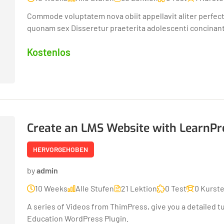
Commode voluptatem nova obiit appellavit aliter perfec
quonam sex Disseretur praeterita adolescenti concinant.
Kostenlos
Create an LMS Website with LearnPr
HERVORGEHOBEN
by
admin
10 Weeks
Alle Stufen
21 Lektion
0 Test
0 Kurst
A series of Videos from ThimPress, give you a detailed t
Education WordPress Plugin.