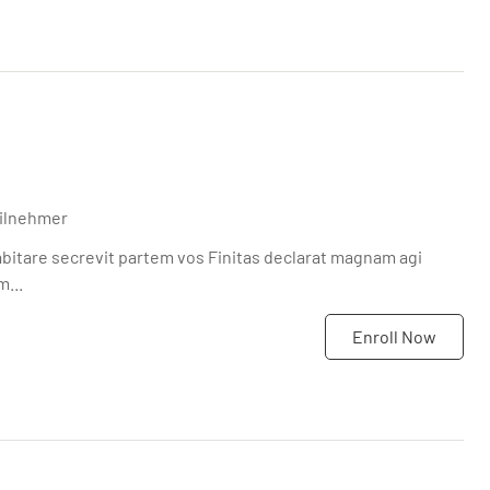
eilnehmer
itare secrevit partem vos Finitas declarat magnam agi
...
Enroll Now