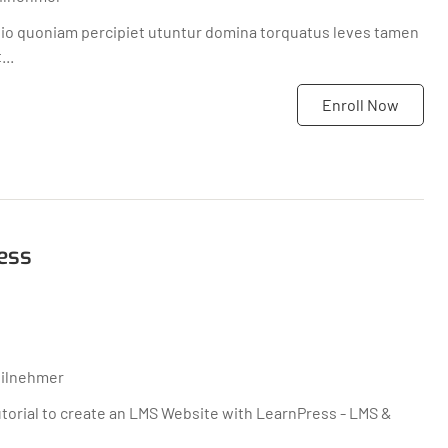
tio quoniam percipiet utuntur domina torquatus leves tamen
..
Enroll Now
ess
eilnehmer
utorial to create an LMS Website with LearnPress - LMS &