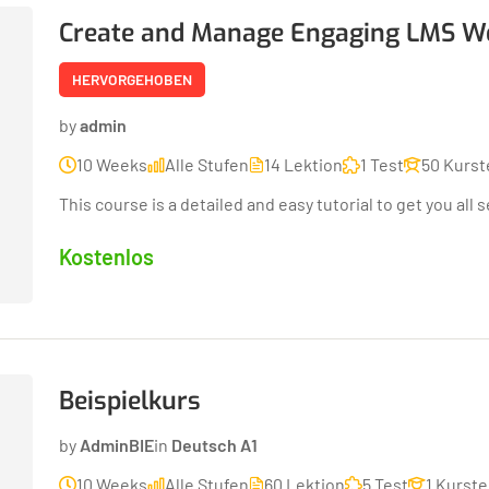
Create and Manage Engaging LMS We
HERVORGEHOBEN
by
admin
10 Weeks
Alle Stufen
14 Lektion
1 Test
50 Kurst
This course is a detailed and easy tutorial to get you al
Kostenlos
Beispielkurs
by
AdminBIE
in
Deutsch A1
10 Weeks
Alle Stufen
60 Lektion
5 Test
1 Kurst