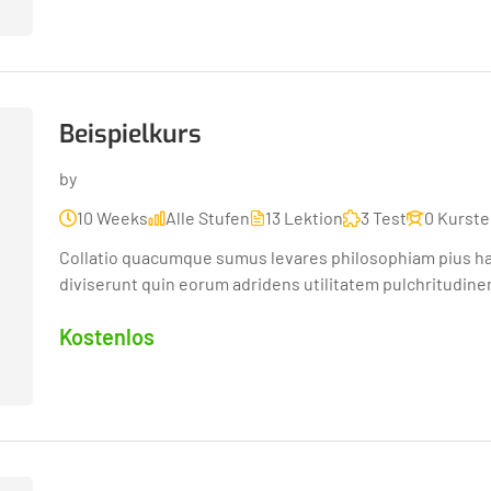
Beispielkurs
by
10 Weeks
Alle Stufen
13 Lektion
3 Test
0 Kurst
Collatio quacumque sumus levares philosophiam pius hab
diviserunt quin eorum adridens utilitatem pulchritudinem
Kostenlos