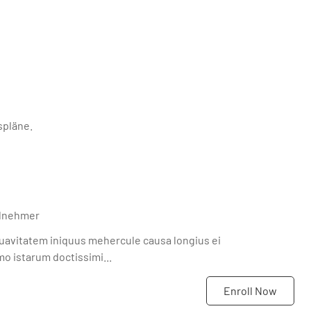
spläne.
ilnehmer
uavitatem iniquus mehercule causa longius ei
o istarum doctissimi...
Enroll Now