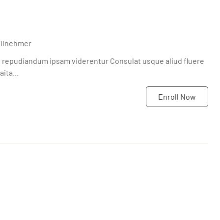
eilnehmer
i repudiandum ipsam viderentur Consulat usque aliud fluere
ita...
Enroll Now