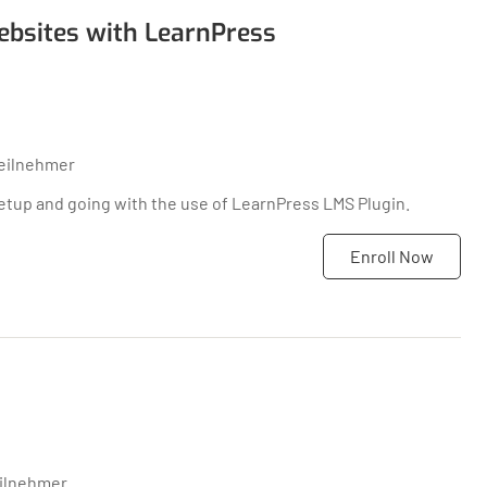
bsites with LearnPress
eilnehmer
l setup and going with the use of LearnPress LMS Plugin.
Enroll Now
eilnehmer