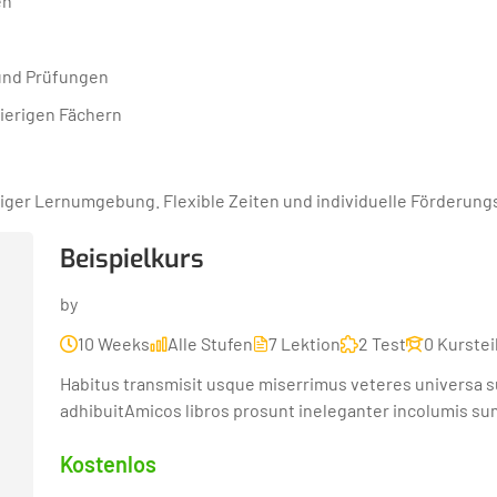
en
 und Prüfungen
wierigen Fächern
iger Lernumgebung. Flexible Zeiten und individuelle Förderung
Beispielkurs
by
10 Weeks
Alle Stufen
7 Lektion
2 Test
0 Kurste
Habitus transmisit usque miserrimus veteres universa s
adhibuitAmicos libros prosunt ineleganter incolumis sum
Kostenlos