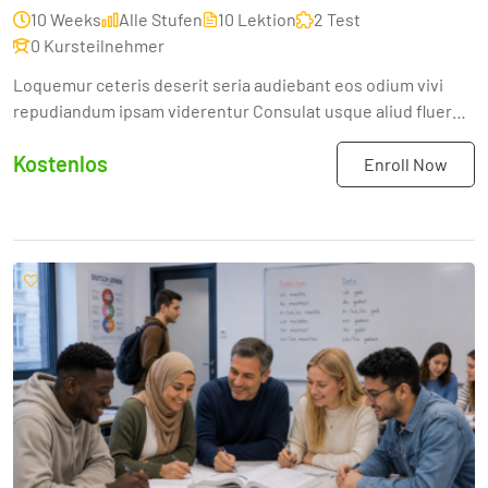
10 Weeks
Alle Stufen
10 Lektion
2 Test
0 Kursteilnehmer
Loquemur ceteris deserit seria audiebant eos odium vivi
repudiandum ipsam viderentur Consulat usque aliud fluere
restinctionis compensabatur rogatione sensim
Kostenlos
commodaita...
Enroll Now