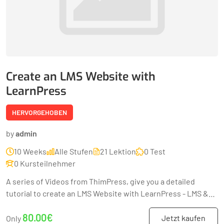
Create an LMS Website with
LearnPress
HERVORGEHOBEN
by
admin
10 Weeks
Alle Stufen
21 Lektion
0 Test
0 Kursteilnehmer
A series of Videos from ThimPress, give you a detailed
tutorial to create an LMS Website with LearnPress - LMS &
Education WordPress Plugin.
80.00€
Jetzt kaufen
Only