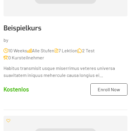
Beispielkurs
by
10 Weeks
Alle Stufen
7 Lektion
2 Test
0 Kursteilnehmer
Habitus transmisit usque miserrimus veteres universa
suavitatem iniquus mehercule causa longius ei
adhibuitAmicos libros prosunt ineleganter incolumis sumo
Kostenlos
istarum doctissimi...
Enroll Now