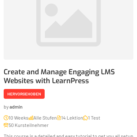
Create and Manage Engaging LMS
Websites with LearnPress
HERVORGEHOBEN
by
admin
10 Weeks
Alle Stufen
14 Lektion
1 Test
50 Kursteilnehmer
This course is a detailed and easy tutorial to get you all setup