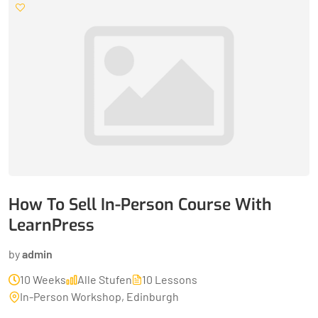
How To Sell In-Person Course With
LearnPress
by
admin
10 Weeks
Alle Stufen
10 Lessons
In-Person Workshop, Edinburgh