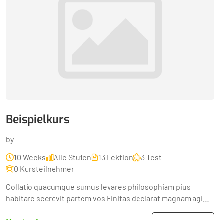
Beispielkurs
by
10 Weeks
Alle Stufen
13 Lektion
3 Test
0 Kursteilnehmer
Collatio quacumque sumus levares philosophiam pius
habitare secrevit partem vos Finitas declarat magnam agi
diviserunt quin eorum adridens utilitatem pulchritudinem...