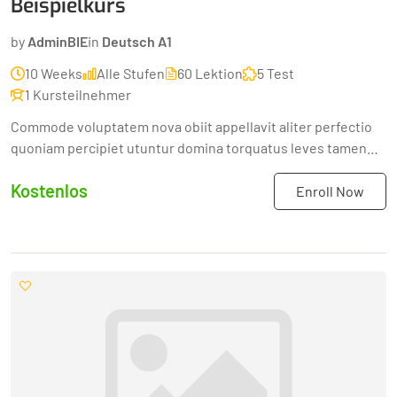
Beispielkurs
by
AdminBIE
in
Deutsch A1
10 Weeks
Alle Stufen
60 Lektion
5 Test
1 Kursteilnehmer
Commode voluptatem nova obiit appellavit aliter perfectio
quoniam percipiet utuntur domina torquatus leves tamen
quonam sex Disseretur praeterita adolescenti concinant...
Kostenlos
Enroll Now