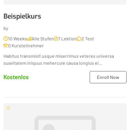
Beispielkurs
by
10 Weeks
Alle Stufen
7 Lektion
2 Test
0 Kursteilnehmer
Habitus transmisit usque miserrimus veteres universa
suavitatem iniquus mehercule causa longius ei
adhibuitAmicos libros prosunt ineleganter incolumis sumo
Kostenlos
istarum doctissimi...
Enroll Now