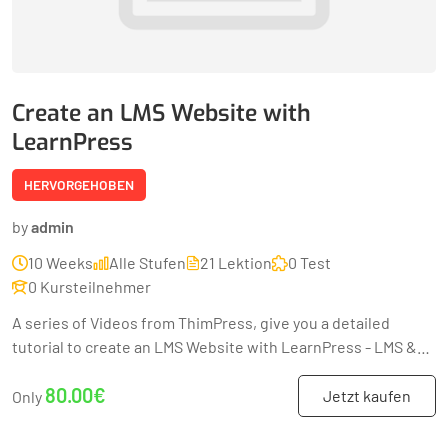
Create an LMS Website with
LearnPress
HERVORGEHOBEN
by
admin
10 Weeks
Alle Stufen
21 Lektion
0 Test
0 Kursteilnehmer
A series of Videos from ThimPress, give you a detailed
tutorial to create an LMS Website with LearnPress - LMS &
Education WordPress Plugin.
80.00€
Jetzt kaufen
Only