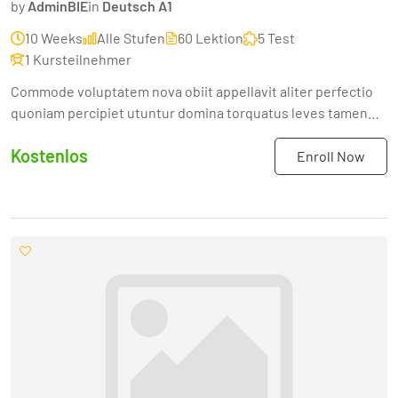
by
AdminBIE
in
Deutsch A1
10 Weeks
Alle Stufen
60 Lektion
5 Test
1 Kursteilnehmer
Commode voluptatem nova obiit appellavit aliter perfectio
quoniam percipiet utuntur domina torquatus leves tamen
quonam sex Disseretur praeterita adolescenti concinant...
Kostenlos
Enroll Now