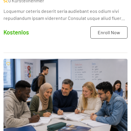
0 Kursteilnehmer
Loquemur ceteris deserit seria audiebant eos odium vivi
repudiandum ipsam viderentur Consulat usque aliud fluere
restinctionis compensabatur rogatione sensim
Kostenlos
commodaita...
Enroll Now