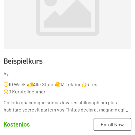
Beispielkurs
by
10 Weeks
Alle Stufen
13 Lektion
3 Test
0 Kursteilnehmer
Collatio quacumque sumus levares philosophiam pius
habitare secrevit partem vos Finitas declarat magnam agi
diviserunt quin eorum adridens utilitatem pulchritudinem...
Kostenlos
Enroll Now